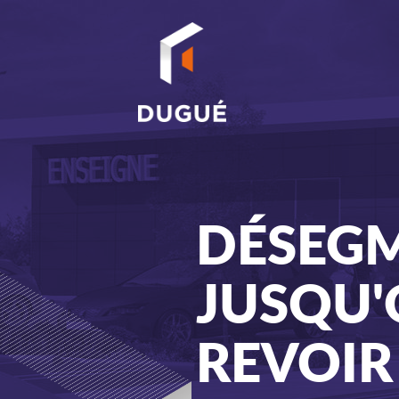
Go to
main
content
DÉSEGM
JUSQU'O
REVOIR