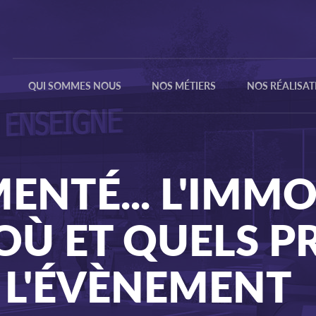
QUI SOMMES NOUS
NOS MÉTIERS
NOS RÉALISAT
NOTRE HISTOIRE
COMMERCIALISATION
NOS VALEURS
INVESTISSEMENT
ENTÉ... L'IMMO
NOTRE ÉQUIPE
DÉVELOPPEMENT
NOS
RÉFÉRENCES
Ù ET QUELS PR
 L'ÉVÈNEMENT