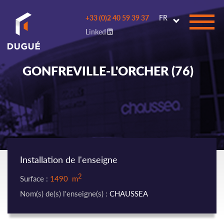
Go to
+33 (0)2 40 59 39 37
FR
main
Linked
content
GONFREVILLE-L'ORCHER (76)
Installation de l'enseigne
2
Surface :
1490 m
Nom(s) de(s) l'enseigne(s) :
CHAUSSEA