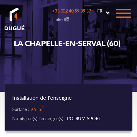
Go to
+33 (0)2 40 59 39 37
FR
main
Linked
content
LA CHAPELLE-EN-SERVAL (60)
Installation de l'enseigne
2
Surface :
96 m
Nom(s) de(s) l'enseigne(s) :
PODIUM SPORT