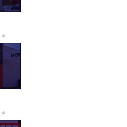
iale
iale