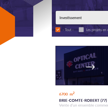
- Tout -
Les projets en
2
6700 m
BRIE-COMTE-ROBERT (77)
Vente d’un ensemble commer