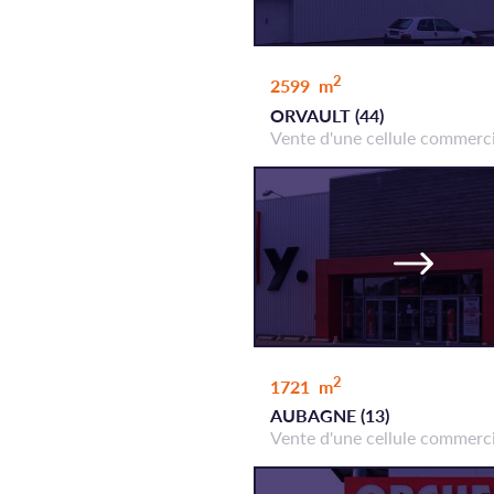
2
2599 m
ORVAULT (44)
Vente d'une cellule commerc
2
1721 m
AUBAGNE (13)
Vente d'une cellule commerc