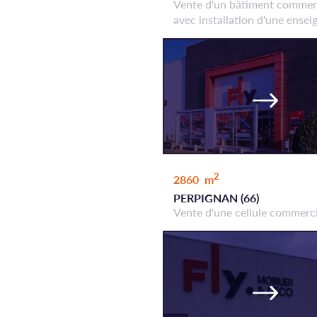
Vente d'un bâtiment commer
avec installation d'une ensei
2
2860 m
PERPIGNAN (66)
Vente d'une cellule commerc