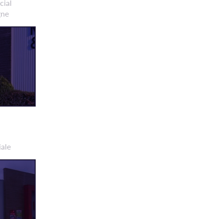
cial
gne
iale