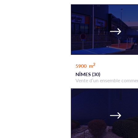
2
5900 m
NÎMES (30)
Vente d’un ensemble commer