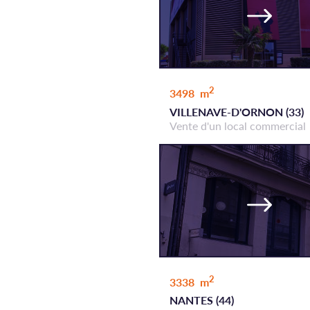
2
3498 m
VILLENAVE-D'ORNON (33)
Vente d'un local commercial
2
3338 m
NANTES (44)