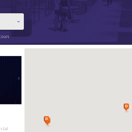
 cours
cial