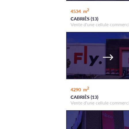
2
4534 m
CABRIÈS (13)
Vente d'une cellule commerc
2
4290 m
CABRIÈS (13)
Vente d'une cellule commerc