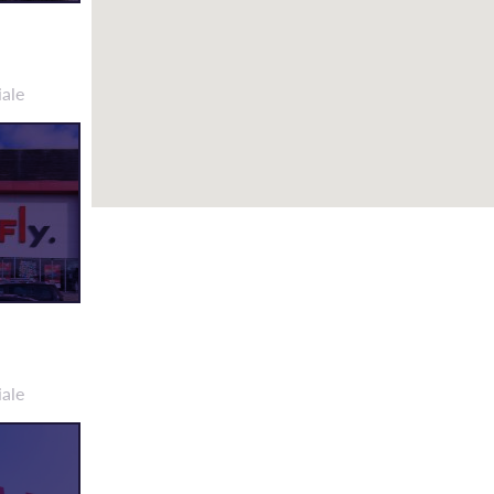
iale
iale