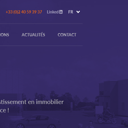
+33 (0)2 40 59 39 37
Linked
FR
IONS
ACTUALITÉS
CONTACT
stissement en immobilier
ce !