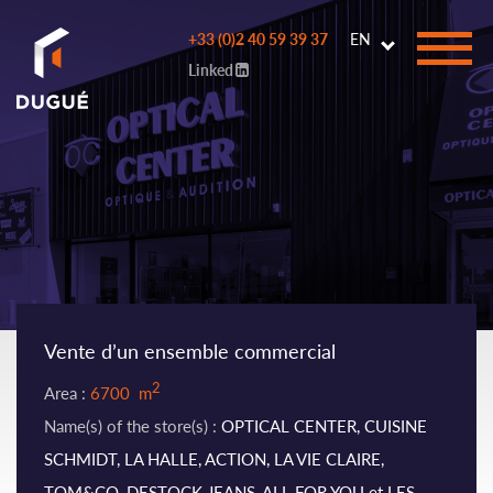
Go to
+33 (0)2 40 59 39 37
EN
main
Linked
content
Vente d’un ensemble commercial
2
Area :
6700 m
Name(s) of the store(s) :
OPTICAL CENTER, CUISINE
SCHMIDT, LA HALLE, ACTION, LA VIE CLAIRE,
TOM&CO, DESTOCK JEANS, ALL FOR YOU et LES