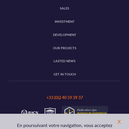
SALES
INVESTMENT
DEVELOPMENT
OUR PROJECTS
LASTED NEWS
GET IN TOUCH
+33 (0)2 40 59 39 37
X
En poursuivant votre navigation, vous acceptez
© 2017 DRUPAL
Contact
Legal notice