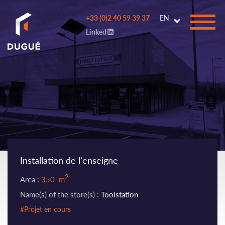
Go to
+33 (0)2 40 59 39 37
EN
main
Linked
content
Installation de l'enseigne
2
Area :
350 m
Name(s) of the store(s) :
Toolstation
#Projet en cours